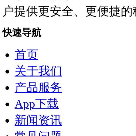
户提供更安全、更便捷
快速导航
首页
关于我们
产品服务
App下载
新闻资讯