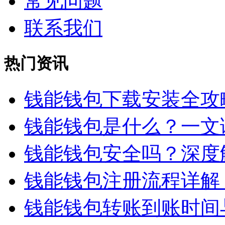
常见问题
联系我们
热门资讯
钱能钱包下载安装全攻略
钱能钱包是什么？一文
钱能钱包安全吗？深度
钱能钱包注册流程详解
钱能钱包转账到账时间