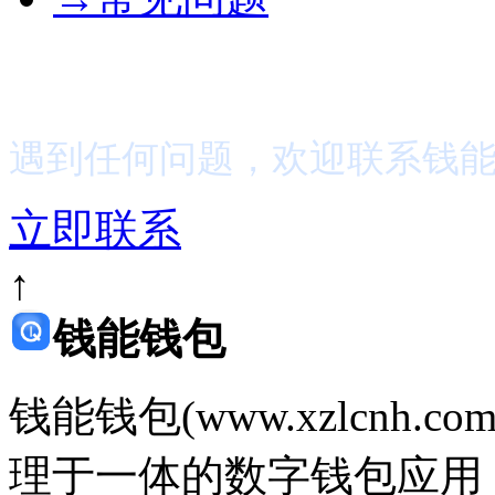
需要帮助？
遇到任何问题，欢迎联系
立即联系
↑
钱能钱包
钱能钱包(www.xzlcnh.c
理于一体的数字钱包应用