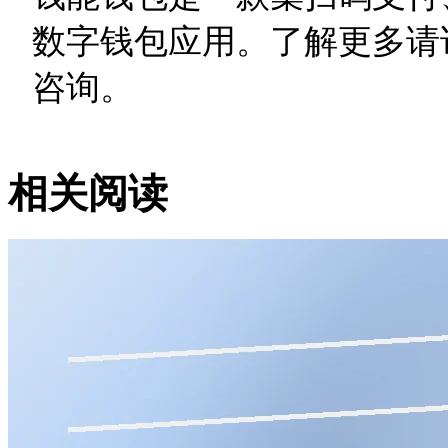
数字钱包应用。了解更多请
咨询。
相关阅读