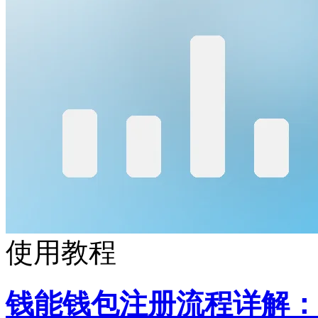
使用教程
钱能钱包注册流程详解