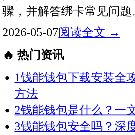
骤，并解答绑卡常见问题
2026-05-07
阅读全文 →
🔥 热门资讯
1
钱能钱包下载安装全攻略
方法
2
钱能钱包是什么？一
3
钱能钱包安全吗？深