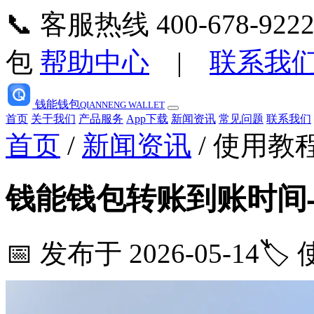
📞 客服热线 400-678-
包
帮助中心
|
联系我
钱能钱包
QIANNENG WALLET
首页
关于我们
产品服务
App下载
新闻资讯
常见问题
联系我们
首页
/
新闻资讯
/
使用教
钱能钱包转账到账时间
📅 发布于 2026-05-14
🏷