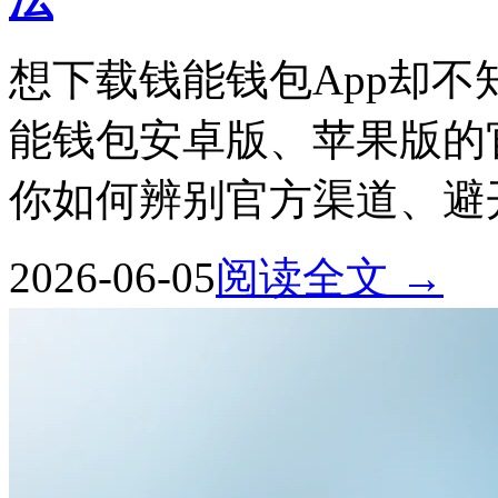
想下载钱能钱包App却
能钱包安卓版、苹果版的
你如何辨别官方渠道、避
2026-06-05
阅读全文 →