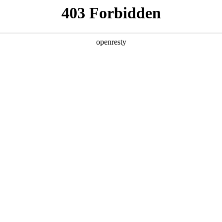
数字钱包
首页
关于我们
产品服务
App下载
怎么用？线下消费全攻略