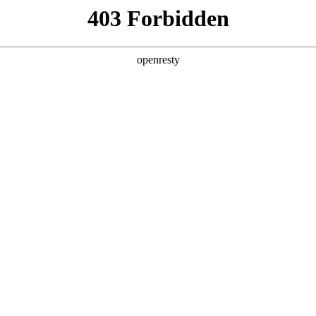
数字钱包
首页
关于我们
产品服务
App下载
 让生活更
账、智能账单
与中小商户提供安